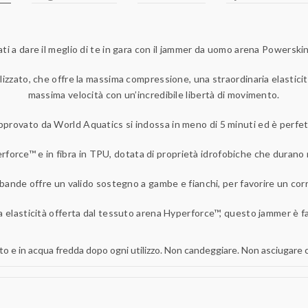
ti a dare il meglio di te in gara con il jammer da uomo arena Powerski
lizzato, che offre la massima compressione, una straordinaria elastici
massima velocità con un’incredibile libertà di movimento.
ovato da World Aquatics si indossa in meno di 5 minuti ed è perfetto
rforce™ e in fibra in TPU, dotata di proprietà idrofobiche che durano 
a bande offre un valido sostegno a gambe e fianchi, per favorire un co
ia elasticità offerta dal tessuto arena Hyperforce™, questo jammer è fac
e in acqua fredda dopo ogni utilizzo. Non candeggiare. Non asciugare con