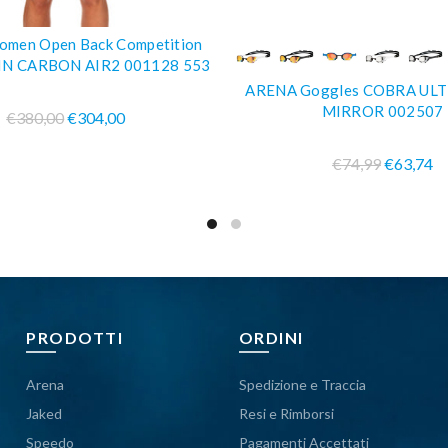
men Open Back Competition
COMPRA SUBITO
COMPRA SUBIT
N CARBON AIR2 001128 553
ARENA Goggles COBRA UL
MIRROR 002507
€380,00
€304,00
€74,99
€63,74
PRODOTTI
ORDINI
Arena
Spedizione e Traccia
Jaked
Resi e Rimborsi
Speedo
Pagamenti Accettati