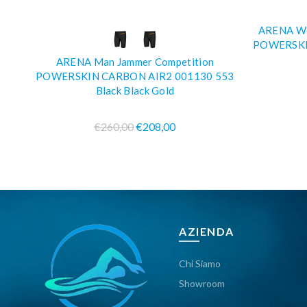
ARENA Wo
COMPRA SUBITO
POWERSKI
ARENA Man Jammer Competition
POWERSKIN CARBON AIR2 001130 553
Black Black Gold
€260,00
€208,00
AZIENDA
Chi Siamo
Showroom