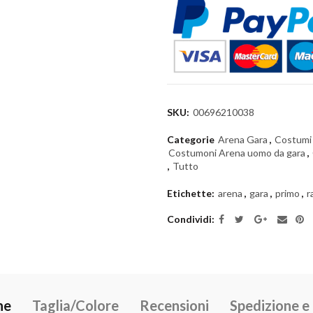
SKU:
00696210038
Categorie
Arena Gara
,
Costumi 
Costumoni Arena uomo da gara
,
,
Tutto
Etichette:
arena
,
gara
,
primo
,
r
Condividi
ne
Taglia/Colore
Recensioni
Spedizione 