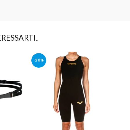
RESSARTI..
-20%
-