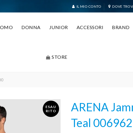
IL MIO CONTO
DOVE TROV
UOMO
DONNA
JUNIOR
ACCESSORI
BRAND
STORE
00
ARENA Jamm
ESAU
RITO
Teal 006962