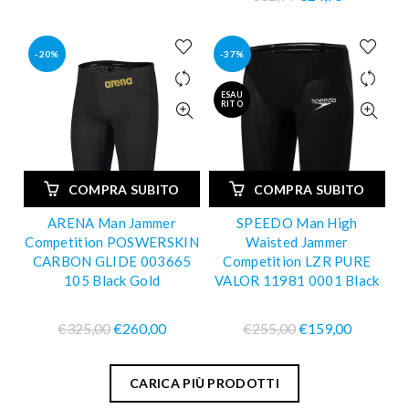
-20%
-37%
ESAU
RITO
COMPRA SUBITO
COMPRA SUBITO
ARENA Man Jammer
SPEEDO Man High
Competition POSWERSKIN
Waisted Jammer
CARBON GLIDE 003665
Competition LZR PURE
105 Black Gold
VALOR 11981 0001 Black
€325,00
€260,00
€255,00
€159,00
CARICA PIÙ PRODOTTI