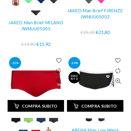
JAKED Man Brief FIRENZE
JWNUU05002
JAKED Man Brief MILANO
JWNUU05001
€28,30
€21,80
€19,90
€15,92
-22%
-24%
ESAU
RITO
COMPRA SUBITO
COMPRA SUBITO
ARENA Man Low Waist