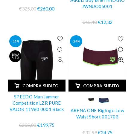
JAKED Boy Brief MILANO
JWNUO05001
€325,00
€260,00
€15,40
€12,32
-15%
-24%
ESAU
RITO
COMPRA SUBITO
COMPRA SUBITO
SPEEDO Man Jammer
Competition LZR PURE
VALOR 11980 0001 Black
ARENA ONE Biglogo Low
Waist Short 001703
€235,00
€199,75
€32,99
€24,75