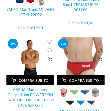
Short TEAM STRIPE
JAKED Man Trunk MILANO
001280
JCTKU99002
€37,99
€28,50
€24,90
€19,18
-20%
-20%
COMPRA SUBITO
COMPRA SUBITO
ARENA Man Jammer
Competition POWERSKIN
CARBON CORE FX 003659
105 Black Gold