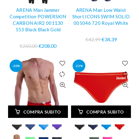
ARENA Man Jammer
ARENA Man Low Waist
Competition POWERSKIN
Short ICONS SWIM SOLID
CARBON AIR2 001130
005046 720 Royal White
553 Black Black Gold
€42,99
€34,39
€260,00
€208,00
-20%
-22%
COMPRA SUBITO
COMPRA SUBITO