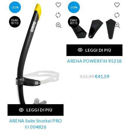
-21%
-20%
ESAU
ESAU
RITO
RITO
LEGGI DI PIÙ
ARENA POWERFIN 95218
€51,99
€41,59
LEGGI DI PIÙ
ARENA Swim Snorkel PRO
III 004826