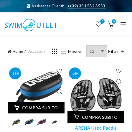
Assistenza Clienti:
(+39) 351 552 3553
0
0
Filtri
Home
Accessori
Mostra:
-15%
-16%
COMPRA SUBITO
COMPRA SUBITO
ARENA Hand Paddle