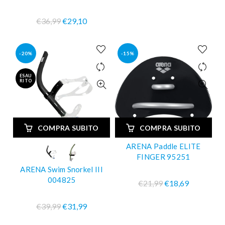
€36,99
€29,10
-20%
-15%
ESAU
RITO
COMPRA SUBITO
COMPRA SUBITO
ARENA Paddle ELITE
FINGER 95251
ARENA Swim Snorkel III
004825
€21,99
€18,69
€39,99
€31,99