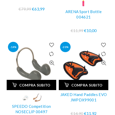
€79,99
€63,99
ARENA Sport Bottle
004621
€11,99
€10,00
-14%
-20%
COMPRA SUBITO
COMPRA SUBITO
JAKED Hand Paddles EVO
JWPDX99001
SPEEDO Competition
NOSECLIP 00497
€14,90
€11,92