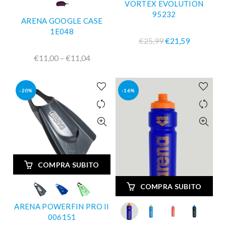
VORTEX EVOLUTION
95232
ARENA GOOGLE CASE
1E048
€25,99
€21,59
€11,00 – €11,04
-20%
-16%
COMPRA SUBITO
COMPRA SUBITO
ARENA POWERFIN PRO II
006151