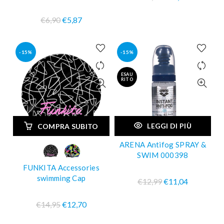
€6,90
€5,87
-15%
-15%
ESAU
RITO
LEGGI DI PIÙ
COMPRA SUBITO
ARENA Antifog SPRAY &
SWIM 000398
FUNKITA Accessories
swimming Cap
€12,99
€11,04
€14,95
€12,70