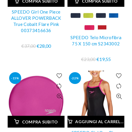
COMPRA SUBITO
COMPRA SUBITO
SPEEDO Girl One Piece
ALLOVER POWERBACK
True Cobalt Flare Pink
00373416636
SPEEDO Telo Microfibra
75 X 150 cm S2343002
€37,00
€28,00
€23,00
€19,55
-15%
-22%
AGGIUNGI AL CARRELLO
COMPRA SUBITO