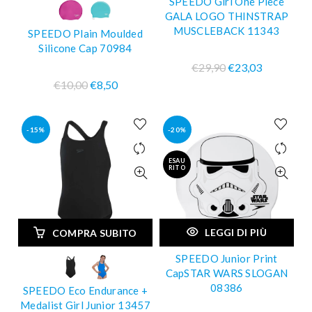
SPEEDO Girl One Piece
GALA LOGO THINSTRAP
MUSCLEBACK 11343
SPEEDO Plain Moulded
Silicone Cap 70984
€29,90
€23,03
€10,00
€8,50
-15%
-20%
ESAU
RITO
LEGGI DI PIÙ
COMPRA SUBITO
SPEEDO Junior Print
CapSTAR WARS SLOGAN
08386
SPEEDO Eco Endurance +
Medalist Girl Junior 13457