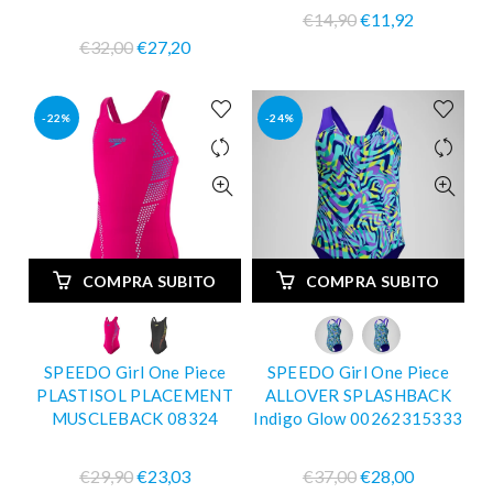
€14,90
€11,92
€32,00
€27,20
-22%
-24%
COMPRA SUBITO
COMPRA SUBITO
SPEEDO Girl One Piece
SPEEDO Girl One Piece
PLASTISOL PLACEMENT
ALLOVER SPLASHBACK
MUSCLEBACK 08324
Indigo Glow 00262315333
€29,90
€23,03
€37,00
€28,00