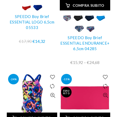
COMPRA SUBITO
SPEEDO Boy Brief
ESSENTIAL LOGO 6,5cm
05533
SPEEDO Boy Brief
€17,90
€14,32
ESSENTIAL ENDURANCE+
6,5cm 04285
€15,92 – €24,68
-24%
-15%
ESAU
RITO