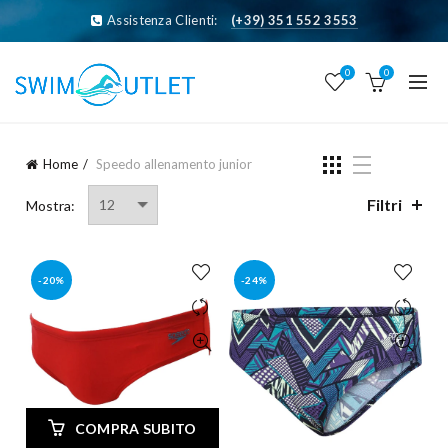
Assistenza Clienti:
(+39) 351 552 3553
0
0
Home
Speedo allenamento junior
Filtri
Mostra:
-20%
-24%
COMPRA SUBITO