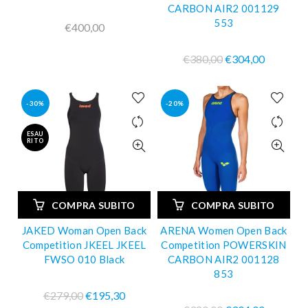
CARBON AIR2 001129
553
€400,00
€380,00
€304,00
-30%
-20%
ESAU
RITO
COMPRA SUBITO
COMPRA SUBITO
JAKED Woman Open Back
ARENA Women Open Back
Competition JKEEL JKEEL
Competition POWERSKIN
FWSO 010 Black
CARBON AIR2 001128
853
€279,00
€195,30