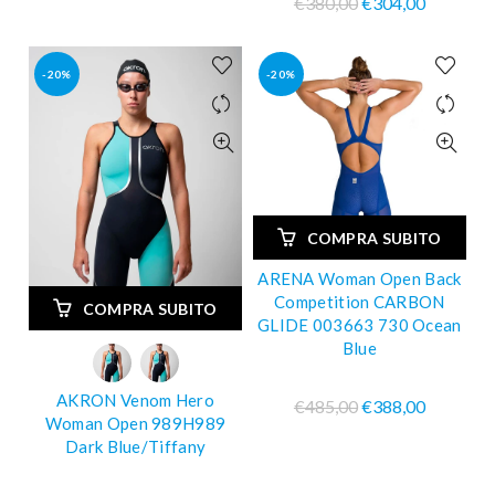
€380,00
€304,00
-20%
-20%
COMPRA SUBITO
ARENA Woman Open Back
Competition CARBON
COMPRA SUBITO
GLIDE 003663 730 Ocean
Blue
AKRON Venom Hero
€485,00
€388,00
Woman Open 989H989
Dark Blue/Tiffany