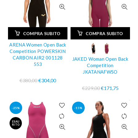
COMPRA SUBITO
COMPRA SUBITO
ARENA Women Open Back
Competition POWERSKIN
CARBON AIR2 001128
JAKED Woman Open Back
553
Competition
JKATANAFWSO
€380,00
€304,00
€229,00
€171,75
-25%
-15%
ESAU
RITO