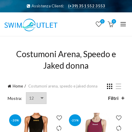
Assistenza Clienti:
(+39) 351 552 3553
0
0
Costumoni Arena, Speedo e
Jaked donna
Home
Costumoni arena, speedo e jaked donna
Filtri
Mostra:
-20%
-25%