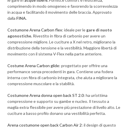
le gare in
acque libere
.
Fornisce comfort e resistenza,
comprimendo in modo omogeneo e favorendo la scorrevolezza
in acqua e facilitando il movimento delle braccia. Approvato
dalla
FINA.
Costumone Arena Carbon flex
: ideale per le
gare di nuoto
agonostiche
.
Rivestito in fibra di carbonio per avere un
compressione migliore. Le cuciture a X nel retro, migliorano la
distribuzione della tensione e la vestibilità. Maggiore libertà di
movimento con il sistema V-Flex nella parte anteriore.
Costume Arena Carbon glide
:
progettato per offrire una
performance senza precedenti in gara. Contiene una fodera
interna con fibra di carbonio integrata, che aiuta a migliorare la
compressione muscolare e la stabilità.
Costumone Arena donna open back ST 2.0
: ha un'ottima
compressione e supporto su gambe e nucleo. Il tessuto a
maglia extra flessibile per avere più prestazione di livello alto. Le
cuciture a basso profilo donano una vestibilità perfetta.
Arena costumone open back Carbon Air 2
: il design di questo