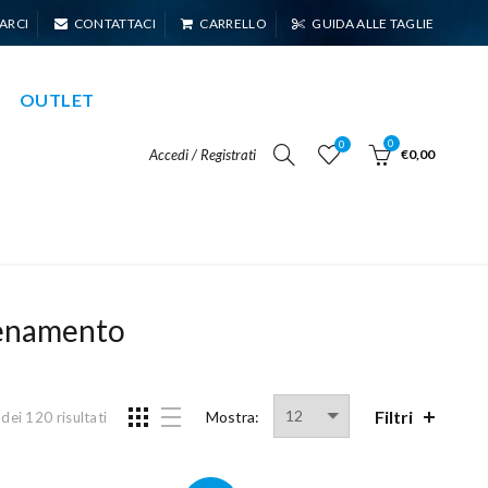
ARCI
CONTATTACI
CARRELLO
GUIDA ALLE TAGLIE
OUTLET
0
0
Accedi / Registrati
€0,00
lenamento
Filtri
Mostra:
ei 120 risultati