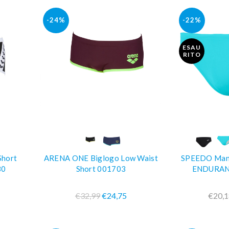
-24%
-22%
ESAU
RITO
O
COMPRA SUBITO
COM
Short
ARENA ONE Biglogo Low Waist
SPEEDO Man 
80
Short 001703
ENDURAN
€32,99
€24,75
€20,1