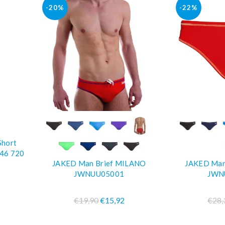
-20%
-22%
O
COMPRA SUBITO
COM
Short
46 720
JAKED Man Brief MILANO
JAKED Man
JWNUU05001
JWN
€19,90
€15,92
€28,