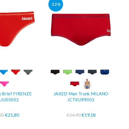
-22%
PRA SUBITO
COMPRA SUBITO
 Brief FIRENZE
JAKED Man Trunk MILANO
UU05002
JCTKU99002
30
€21,80
€24,90
€19,18