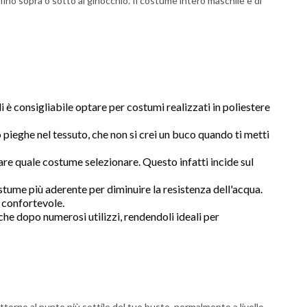
fino sopra o sotto al ginocchio. Il costume intero maschile è di
 è consigliabile optare per costumi realizzati in poliestere
pieghe nel tessuto, che non si crei un buco quando ti metti
are quale costume selezionare. Questo infatti incide sul
stume più aderente per diminuire la resistenza dell'acqua.
e confortevole.
nche dopo numerosi utilizzi, rendendoli ideali per
a attorno al punto più sottile del tuo busto, normalmente a livello