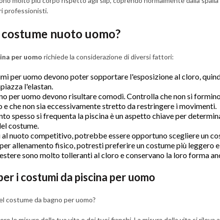
ono molto più corpo rispetto agli slip, coprendo normalmente dalla spalla 
ri professionisti.
il costume nuoto uomo?
ina per uomo
richiede la considerazione di diversi fattori:
tumi per uomo devono poter sopportare l'esposizione al cloro, quindi
piazza l'elastan.
gno per uomo devono risultare comodi. Controlla che non si formino 
o e che non sia eccessivamente stretto da restringere i movimenti.
nto spesso si frequenta la piscina è un aspetto chiave per determin
del costume.
chi al nuoto competitivo, potrebbe essere opportuno scegliere un co
 per allenamento fisico, potresti preferire un costume più leggero 
liestere sono molto tolleranti al cloro e conservano la loro forma a
 per i costumi da piscina per uomo
del costume da bagno per uomo?
e le misure della tua vita e dei tuoi fianchi. La misura della vita si rilev