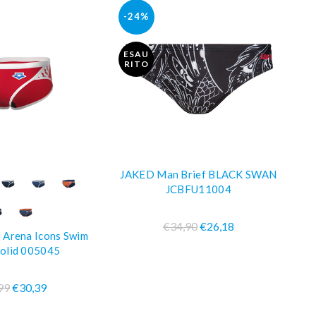
-24%
ESAU
RITO
JAKED Man Brief BLACK SWAN
LEGGI DI PIÙ
PRA SUBITO
JCBFU11004
€34,90
€26,18
Arena Icons Swim
Solid 005045
99
€30,39