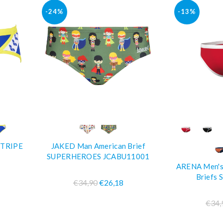
-24%
-13%
O
COMPRA SUBITO
COM
STRIPE
JAKED Man American Brief
SUPERHEROES JCABU11001
ARENA Men's 
Briefs 
€34,90
€26,18
€34,