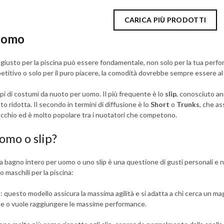
CARICA PIÙ PRODOTTI
uomo
 giusto per la piscina può essere fondamentale, non solo per la tua perf
petitivo o solo per il puro piacere, la comodità dovrebbe sempre essere al 
pi di costumi da nuoto per uomo. Il più frequente è lo
slip
, conosciuto an
o ridotta. Il secondo in termini di diffusione è lo
Short
o
Trunks
, che as
occhio ed è molto popolare tra i nuotatori che competono.
omo o slip?
 bagno intero per uomo o uno slip è una questione di gusti personali e n
no maschili per la piscina:
o
: questo modello assicura la massima agilità e si adatta a chi cerca un ma
ne o vuole raggiungere le massime performance.