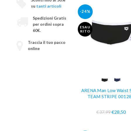
su
tanti articoli
-24%
Spedizioni Gratis
per ordini sopra
ESAU
60€.
RITO
Traccia il tuo pacco
online
COMPRA SUBIT
ARENA Man Low Waist 
TEAM STRIPE 0012
€37,99
€28,50