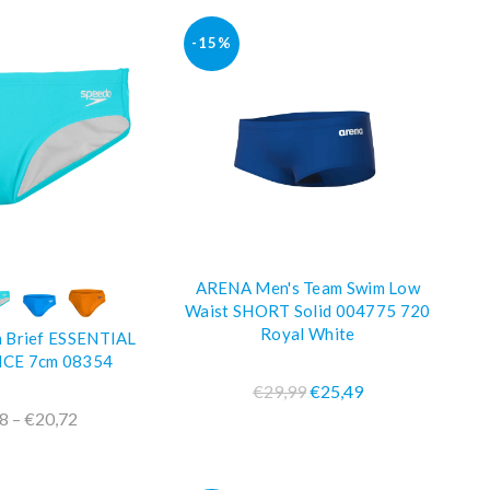
-15%
ARENA Men's Team Swim Low
PRA SUBITO
COMPRA SUBITO
Waist SHORT Solid 004775 720
Royal White
Brief ESSENTIAL
CE 7cm 08354
€29,99
€25,49
8 – €20,72