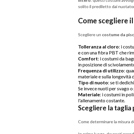
Intero
: questi costumi avvolg
solito il prediletto dai nuotato
Come scegliere 
Scegliere un
costume da pisc
Tolleranza al cloro
: i cos
e con una fibra PBT che rim
Comfort
: i costumi da ba
in posizione di scivolament
Frequenza di utilizzo
: qua
materiale e sulla longevità 
Tipo di nuoto
: se ti dedi
Se invece nuoti per svago o
Materiale
: i costumi in po
l'allenamento costante.
Scegliere la taglia
Come determinare la misura 
In primo luogo, dovresti prender