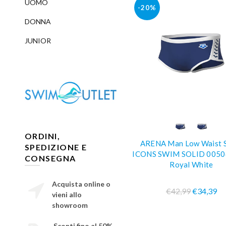
UOMO
-20%
DONNA
JUNIOR
COMPRA SUBIT
ORDINI,
ARENA Man Low Waist 
SPEDIZIONE E
ICONS SWIM SOLID 0050
CONSEGNA
Royal White
Acquista online o
€42,99
€34,39
vieni allo
showroom
Sconti fino al 50%