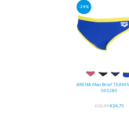
-24%
COMPRA SUBIT
ARENA Man Brief TEAM 
001285
€32,99
€24,75