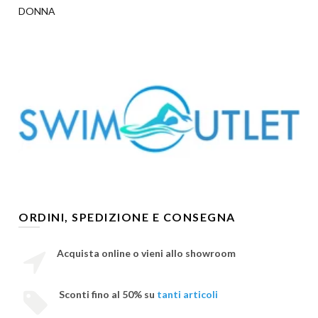
DONNA
ORDINI, SPEDIZIONE E CONSEGNA
Acquista online o vieni allo showroom
Sconti fino al 50% su
tanti articoli