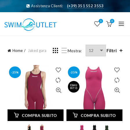
Assistenza Clienti:
(+39) 351 552 3553
0
0
Filtri
Home
Jaked gara
Mostra:
-25%
-25%
ESAU
RITO
COMPRA SUBITO
COMPRA SUBITO