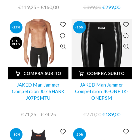
€119,25 – €160,00
€399,00
€299,00
-25%
-30%
ESAU
RITO
COMPRA SUBITO
COMPRA SUBITO
JAKED Man Jammer
JAKED Man Jammer
Competition J07 SHARK
Competition JK-ONE JK-
J07PSMTU
ONEPSM
€71,25 – €74,25
€270,00
€189,00
-30%
-20%