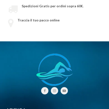
Spedizioni Gratis per ordini sopra 60€.
Traccia il tuo pacco online