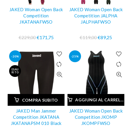
JAKED Woman Open Back
JAKED Woman Open Back
Competition
Competition JALPHA
JKATANAFWSO
JALPHAFWSO
€229,00
€171,75
€119,00
€89,25
-20%
-25%
ESAU
RITO
AGGIUNGI AL CARRELLO
COMPRA SUBITO
JAKED Man Jammer
JAKED Woman Open Back
Competition JKATANA
Competition JKOMP
JKATANAPSM 010 Black
JKOMPFWSO