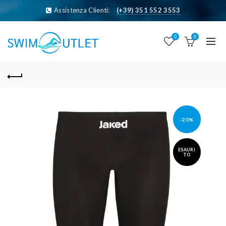
Assistenza Clienti:
(+39) 351 552 3553
0
0
-20%
ESAURI
TO