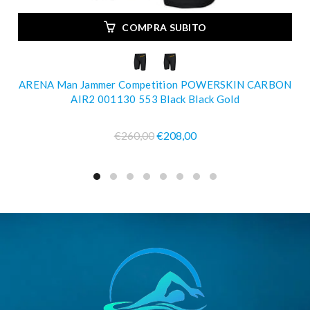
COMPRA SUBITO
ARENA Man Jammer Competition POWERSKIN CARBON
AIR2 001130 553 Black Black Gold
€260,00
€208,00