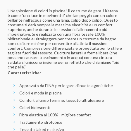
Un'esplosione di colori in piscina! Il costume da gara J Katana
è come "una luce in movimento" che lampeggia con un colore
brillante nell'acqua come una lama, colpo dopo colpo. Questo
costume ti darà sempre la massima elasticità e un comfort
superiore, anche durante le sessioni di allenamento più
impegnative. Si è realizzata con una fibra tessile 100%
bidirezionale e ultraleggera per creare un costume da bagno
con cuciture minime per consentire all'atleta il massimo
comfort. Compressione differenziata è progettata per lo stile e
tagliata fuori dal tessuto. Cuciture laterali a forma libera (che
possono causare trascinamento in acqua) con una cintura
saldata si uniscono insieme per un effetto che chiamiamo "più
che pelle."
Caratteristiche:
Approvato da FINA per le gare di nuoto agonistiche
Colori e moda in piscina
Comfort a lungo termine: tessuto ultraleggero
Colori iridescenti
Fibra elastica al 100% - migliore comfort
Trattamento idrofobico
Tessuto Jaked esclusivo