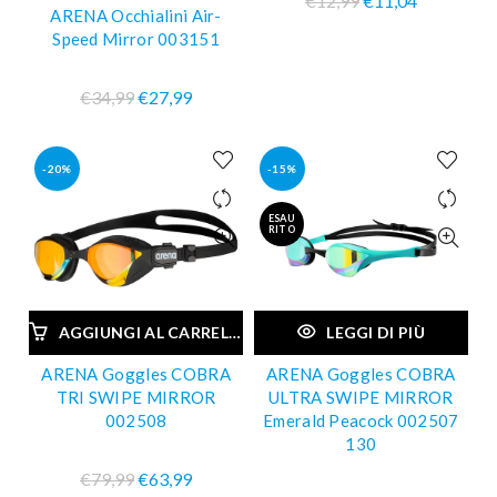
€12,99
€11,04
ARENA Occhialini Air-
Speed Mirror 003151
€34,99
€27,99
-20%
-15%
ESAU
RITO
AGGIUNGI AL CARRELLO
LEGGI DI PIÙ
ARENA Goggles COBRA
ARENA Goggles COBRA
TRI SWIPE MIRROR
ULTRA SWIPE MIRROR
002508
Emerald Peacock 002507
130
€79,99
€63,99