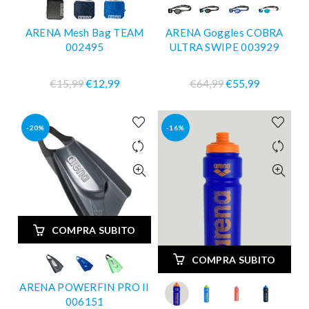
ARENA Mesh Bag TEAM
ARENA Goggles COBRA
002495
ULTRA SWIPE 003929
€15,99
€12,99
€64,99
€55,99
-20%
-16%
COMPRA SUBITO
COMPRA SUBITO
ARENA POWERFIN PRO II
006151