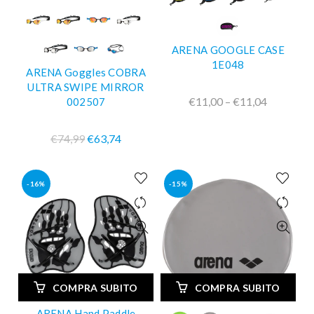
ARENA GOOGLE CASE
1E048
ARENA Goggles COBRA
ULTRA SWIPE MIRROR
€11,00 – €11,04
002507
€74,99
€63,74
-16%
-15%
COMPRA SUBITO
COMPRA SUBITO
ARENA Hand Paddle