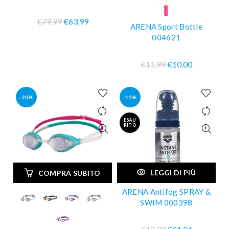
€79,99
€63,99
ARENA Sport Bottle
004621
€11,99
€10,00
-20%
-15%
ESAU
RITO
LEGGI DI PIÙ
COMPRA SUBITO
ARENA Antifog SPRAY &
SWIM 000398