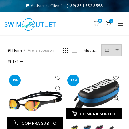
Assistenza Clienti:
(+39) 351 552 3553
0
0
Home
Arena accessori
Mostra:
Filtri
-15%
-15%
COMPRA SUBITO
COMPRA SUBITO