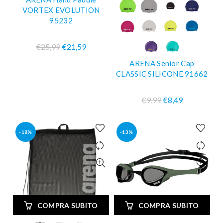
VORTEX EVOLUTION
95232
€25,99
€21,59
ARENA Senior Cap
CLASSIC SILICONE 91662
€9,99
€8,49
-18%
-13%
COMPRA SUBITO
COMPRA SUBITO