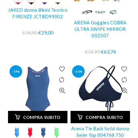
JAKED donna Bikini Tecnico
FIRENZE JCTBD99002
ARENA Goggles COBRA
ULTRA SWIPE MIRROR
€34,90
€29,00
002507
€74,99
€63,74
-19%
-10%
COMPRA SUBITO
COMPRA SUBITO
Arena Tie Back Solid donna
Swim Top 004768 750