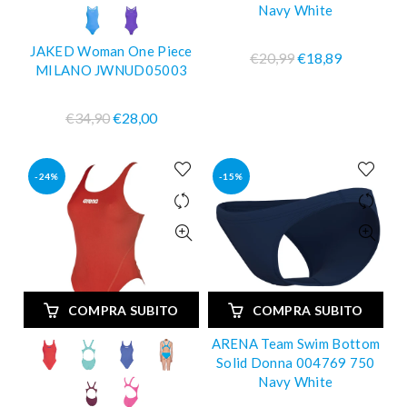
Navy White
JAKED Woman One Piece
€20,99
€18,89
MILANO JWNUD05003
€34,90
€28,00
-24%
-15%
COMPRA SUBITO
COMPRA SUBITO
ARENA Team Swim Bottom
Solid Donna 004769 750
Navy White