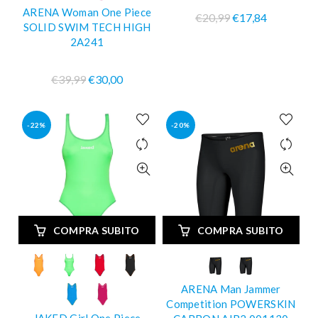
ARENA Woman One Piece
€20,99
€17,84
SOLID SWIM TECH HIGH
2A241
€39,99
€30,00
-22%
-20%
COMPRA SUBITO
COMPRA SUBITO
ARENA Man Jammer
Competition POWERSKIN