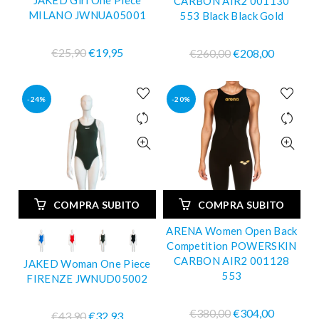
JAKED Girl One Piece
CARBON AIR2 001130
MILANO JWNUA05001
553 Black Black Gold
€25,90
€19,95
€260,00
€208,00
-24%
-20%
COMPRA SUBITO
COMPRA SUBITO
ARENA Women Open Back
Competition POWERSKIN
CARBON AIR2 001128
JAKED Woman One Piece
553
FIRENZE JWNUD05002
€380,00
€304,00
€43,90
€32,93