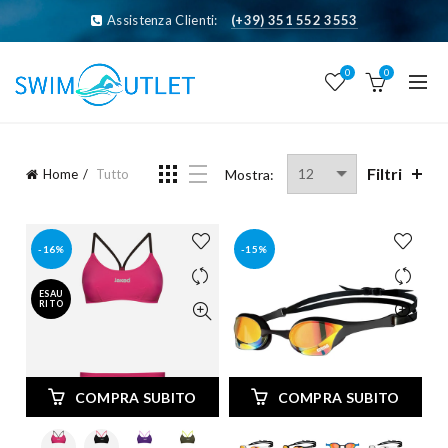
Assistenza Clienti:
(+39) 351 552 3553
0
0
Filtri
Home
Tutto
Mostra:
-16%
-15%
ESAU
RITO
COMPRA SUBITO
COMPRA SUBITO