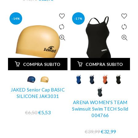
-14%
-17%
COMPRA SUBITO
COMPRA SUBITO
JAKED Senior Cap BASIC
SILICONE JAK3031
ARENA WOMEN'S TEAM
Swimsuit Swim TECH Solid
€6,50
€5,53
004766
€39,99
€32,99