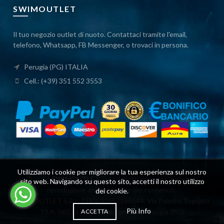
SWIMOUTLET
Il tuo negozio outlet di nuoto. Contattaci tramite l'email,
telefono, Whatsapp, FB Messenger, o trovaci in persona.
Perugia (PG) ITALIA
Cell.: (+39) 351 552 3553
Utilizziamo i cookie per migliorare la tua esperienza sul nostro
2024
SWIMOUTLET
Tutti i diritti riservati. Vietata la
sito web. Navigando su questo sito, accetti il ​​nostro utilizzo
riproduzione anche parziale dei contenuti.
dei cookie.
SWIMOUTLET S.R.L. P.IVA 03652160544, Via Palmiro Togliatti
Più Info
73/A, 06073 Taverne di Corciano, Perugia (PG)
ACCETTA