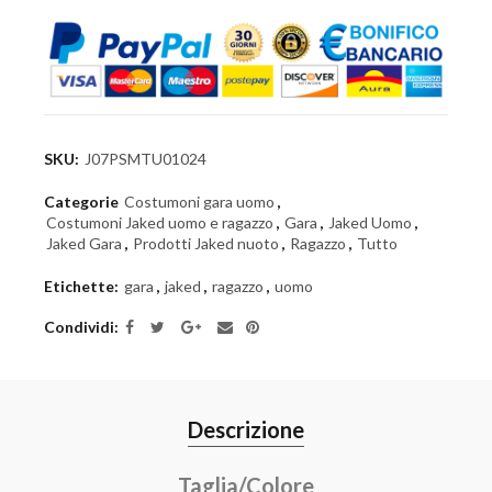
SKU:
J07PSMTU01024
Categorie
Costumoni gara uomo
,
Costumoni Jaked uomo e ragazzo
,
Gara
,
Jaked Uomo
,
Jaked Gara
,
Prodotti Jaked nuoto
,
Ragazzo
,
Tutto
Etichette:
gara
,
jaked
,
ragazzo
,
uomo
Condividi
Descrizione
Taglia/Colore