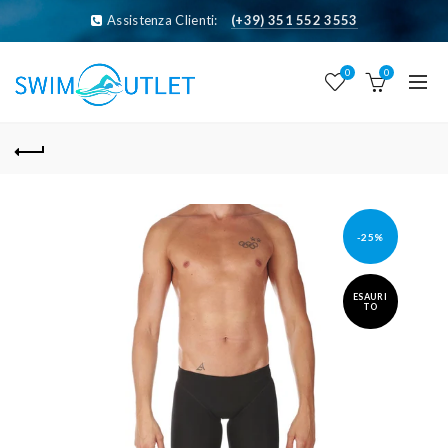
Assistenza Clienti:
(+39) 351 552 3553
0
0
-25%
ESAURI
TO