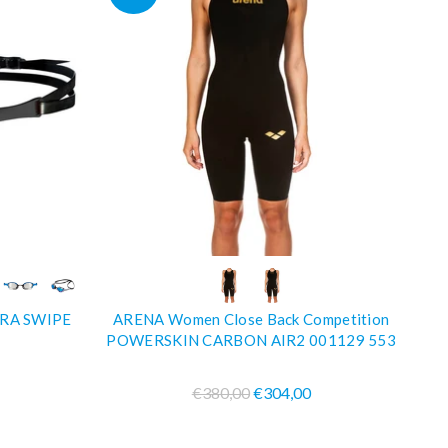
AR
O
COMPRA SUBITO
TRA SWIPE
ARENA Women Close Back Competition
POWERSKIN CARBON AIR2 001129 553
€380,00
€304,00