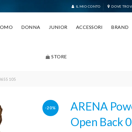
IL MIO CONTO
DOVE TROV
UOMO
DONNA
JUNIOR
ACCESSORI
BRAND
STORE
03655 105
ARENA Powe
-20%
Open Back 