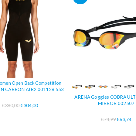
men Open Back Competition
COMPRA SUBITO
COMPRA SUBIT
N CARBON AIR2 001128 553
ARENA Goggles COBRA UL
MIRROR 002507
€380,00
€304,00
€74,99
€63,74