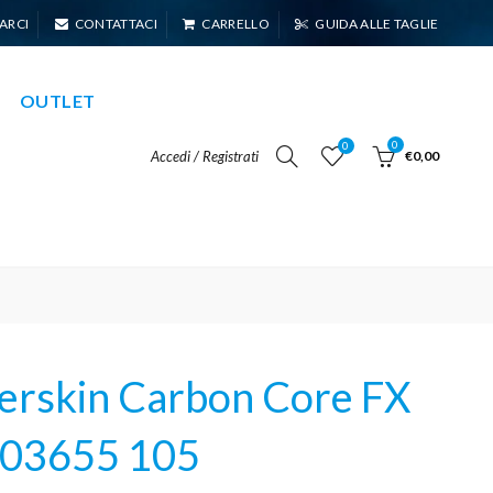
ARCI
CONTATTACI
CARRELLO
GUIDA ALLE TAGLIE
OUTLET
0
0
Accedi / Registrati
€0,00
rskin Carbon Core FX
003655 105