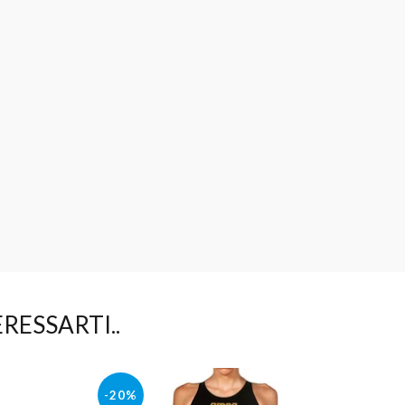
RESSARTI..
-20%
-