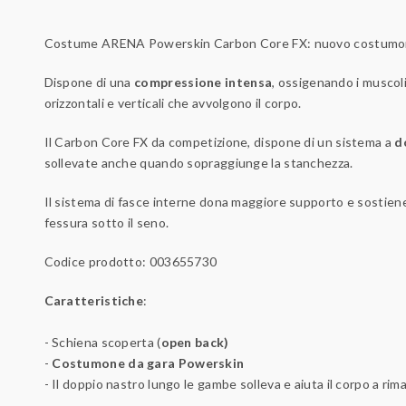
Costume ARENA Powerskin Carbon Core FX: nuovo costumo
Dispone di una
compressione intensa
, ossigenando i muscoli
orizzontali e verticali che avvolgono il corpo.
Il Carbon Core FX da competizione, dispone di un sistema a
d
sollevate anche quando sopraggiunge la stanchezza.
Il sistema di fasce interne dona maggiore supporto e sostiene
fessura sotto il seno.
Codice prodotto: 003655730
Caratteristiche
:
- Schiena scoperta (
open back)
-
Costumone da gara Powerskin
- Il doppio nastro lungo le gambe solleva e aiuta il corpo a rim