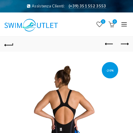
Assistenza Clienti:
(+39) 351 552 3553
0
0
-20%