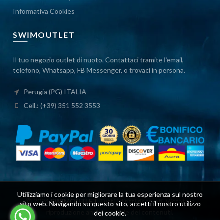
Informativa Cookies
SWIMOUTLET
Il tuo negozio outlet di nuoto. Contattaci tramite l'email,
telefono, Whatsapp, FB Messenger, o trovaci in persona.
Perugia (PG) ITALIA
Cell.: (+39) 351 552 3553
Utilizziamo i cookie per migliorare la tua esperienza sul nostro
2024
SWIMOUTLET
Tutti i diritti riservati. Vietata la
sito web. Navigando su questo sito, accetti il ​​nostro utilizzo
riproduzione anche parziale dei contenuti.
dei cookie.