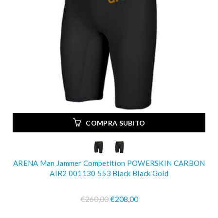
COMPRA SUBITO
ARENA Man Jammer Competition POWERSKIN CARBON
AIR2 001130 553 Black Black Gold
€260,00
€208,00