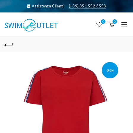
Assistenza Clienti:
(+39) 351 552 3553
0
0
-50%