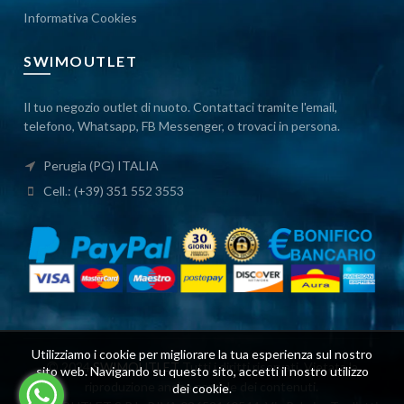
Informativa Cookies
SWIMOUTLET
Il tuo negozio outlet di nuoto. Contattaci tramite l'email,
telefono, Whatsapp, FB Messenger, o trovaci in persona.
Perugia (PG) ITALIA
Cell.: (+39) 351 552 3553
Utilizziamo i cookie per migliorare la tua esperienza sul nostro
2024
SWIMOUTLET
Tutti i diritti riservati. Vietata la
sito web. Navigando su questo sito, accetti il ​​nostro utilizzo
riproduzione anche parziale dei contenuti.
dei cookie.