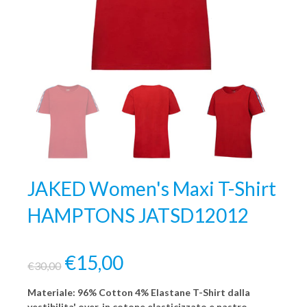
JAKED Women's Maxi T-Shirt
HAMPTONS JATSD12012
€15,00
€30,00
Materiale: 96% Cotton 4% Elastane T-Shirt dalla
vestibilita' over, in cotone elasticizzato e nastro