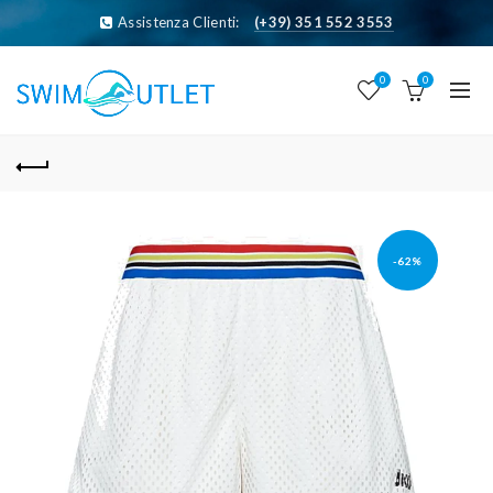
Assistenza Clienti:
(+39) 351 552 3553
0
0
-62%