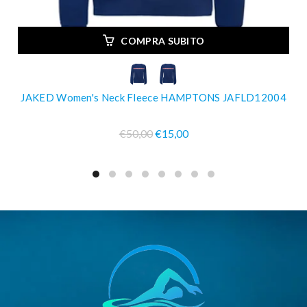
COMPRA SUBITO
JAKED Women's Neck Fleece HAMPTONS JAFLD12004
€50,00
€15,00