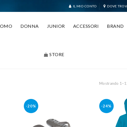
IL MIO CONTO
DOVE TROV
UOMO
DONNA
JUNIOR
ACCESSORI
BRAND
STORE
Mostrando 1–12 
-20%
-24%