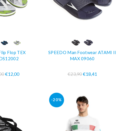
PRA SUBITO
COMPRA SUBITO
lip Flop TEX
SPEEDO Man Footwear ATAMI II
DS12002
MAX 09060
00
€12,00
€23,90
€18,41
-20%