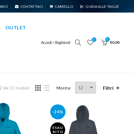
ARCI
CONTATTACI
CARRELLO
GUIDA ALLE TAGLIE
OUTLET
0
0
Accedi / Registrati
€0,00
Filtri
Mostra:
dei 51 risultati
-24%
ESAU
RITO