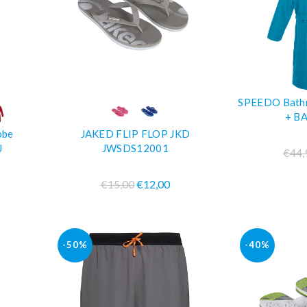
SPEEDO Bath
O
COMPRA SUBITO
COM
+ B
obe
JAKED FLIP FLOP JKD
J
JWSDS12001
€44,
€15,00
€12,00
-50%
-40%