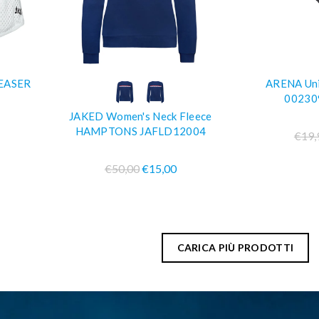
TEASER
ARENA Uni
ELLO
COMPRA SUBITO
COM
002309
JAKED Women's Neck Fleece
HAMPTONS JAFLD12004
€19,
€50,00
€15,00
CARICA PIÙ PRODOTTI