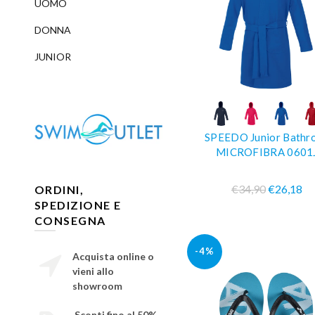
UOMO
DONNA
JUNIOR
COMPRA SUBIT
SPEEDO Junior Bathr
MICROFIBRA 0601
€34,90
€26,18
ORDINI,
SPEDIZIONE E
CONSEGNA
-4%
Acquista online o
vieni allo
showroom
Sconti fino al 50%