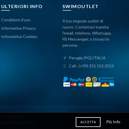
ULTERIORI INFO
SWIMOUTLET
Condizioni d'uso
Il tuo negozio outlet di
nuoto. Contattaci tramite
Informativa Privacy
l'email, telefono, Whatsapp,
Informativa Cookies
FB Messenger, o trovaci in
persona.
Perugia (PG) ITALIA
Cell.: (+39) 351 552 3553
dei contenuti.
Più Info
iano, Perugia (PG)
ACCETTA