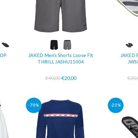
O
COMPRA SUBITO
COM
LOP
JAKED Men's Shorts Loose Fit
JAKED F
THRILL JASHU11004
JWS
€40,00
€20,00
€20,
-70%
-23%