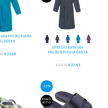
robe MICROFIBRA
PRA SUBITO
COMPRA SUBITO
AG 0601A
SPEEDO Bathrobe
MICROSPUGNA 0602A
90
€33,68
€49,90
€37,43
-22%
ESAU
RITO