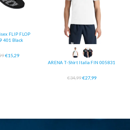
sex FLIP FLOP
PRA SUBITO
 401 Black
COMPRA SUBITO
99
€15,29
ARENA T-Shirt Italia FIN 005831
€34,99
€27,99