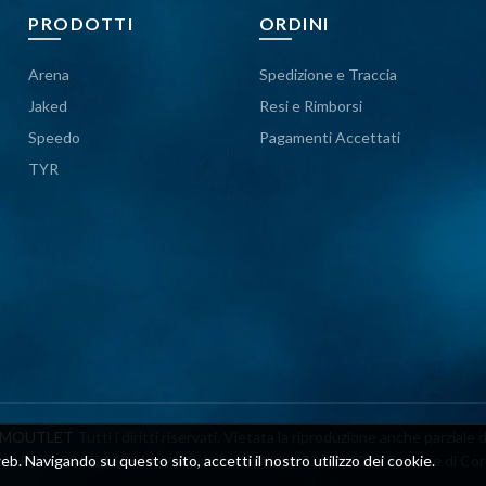
PRODOTTI
ORDINI
Arena
Spedizione e Traccia
Jaked
Resi e Rimborsi
Speedo
Pagamenti Accettati
TYR
IMOUTLET
Tutti i diritti riservati. Vietata la riproduzione anche parziale 
eb. Navigando su questo sito, accetti il ​​nostro utilizzo dei cookie.
 P.IVA 03652160544, Via Palmiro Togliatti 73/A, 06073 Taverne di Corc