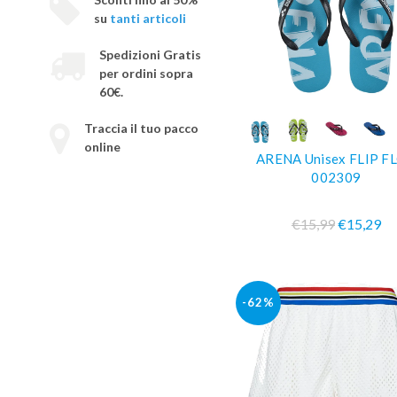
su
tanti articoli
Spedizioni Gratis
per ordini sopra
60€.
COMPRA SUBIT
Traccia il tuo pacco
online
ARENA Unisex FLIP F
002309
€15,99
€15,29
-62%