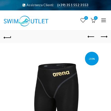
Assistenza Clienti:
(+39) 351 552 3553
0
0
-20%