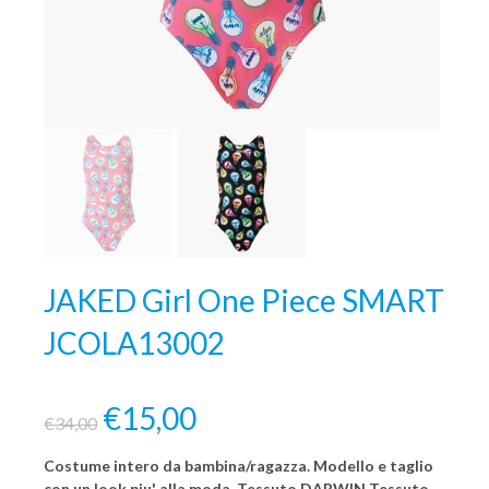
JAKED Girl One Piece SMART
JCOLA13002
€15,00
€34,00
Costume intero da bambina/ragazza. Modello e taglio
con un look piu' alla moda. Tessuto DARWIN Tessuto