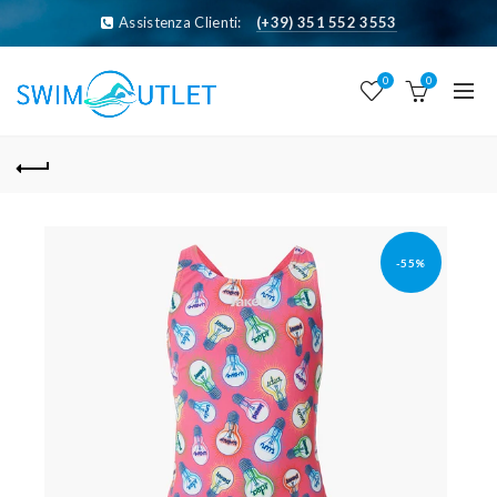
Assistenza Clienti:
(+39) 351 552 3553
0
0
-55%