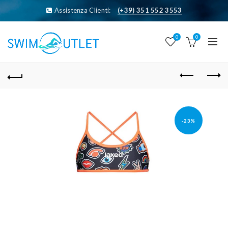
Assistenza Clienti:
(+39) 351 552 3553
0
0
-23%