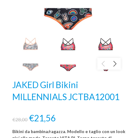
JAKED Girl Bikini
MILLENNIALS JCTBA12001
€21,56
€28,00
Bikini da bambina/ragazza. Modello e taglio con un look
piu’ alla moda. Tessuto VITA PL Tecno tessuto di