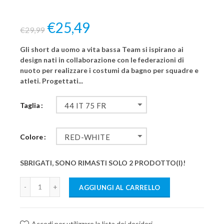
€25,49
€29,99
Gli short da uomo a vita bassa Team si ispirano ai
design nati in collaborazione con le federazioni di
nuoto per realizzare i costumi da bagno per squadre e
atleti. Progettati...
Taglia
44 IT 75 FR
Colore
RED-WHITE
SBRIGATI, SONO RIMASTI SOLO 2 PRODOTTO(I)!
AGGIUNGI AL CARRELLO
Accedi per utilizzare la lista dei desideri