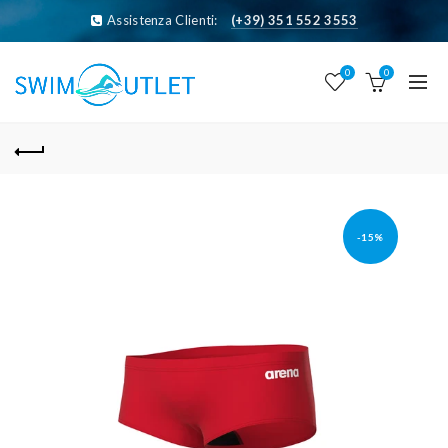
Assistenza Clienti:
(+39) 351 552 3553
0
0
-15%