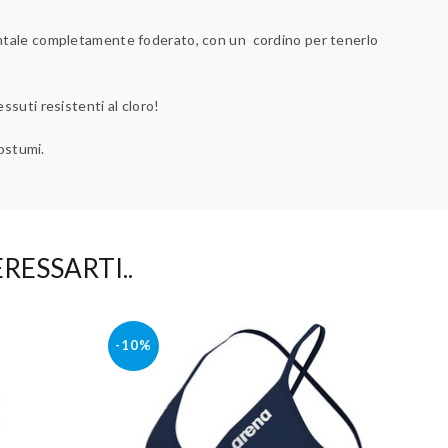
ntale completamente foderato, con un cordino per tenerlo
ssuti resistenti al cloro!
costumi.
RESSARTI..
-10%
-