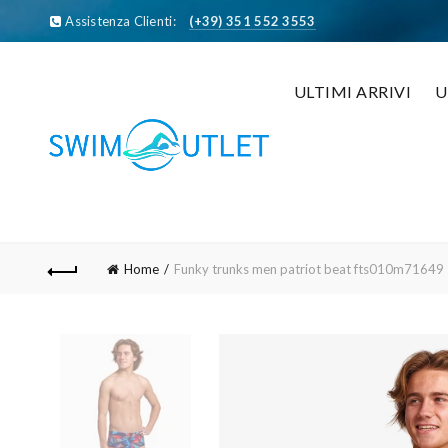
Assistenza Clienti:
(+39) 351 552 3553
ULTIMI ARRIVI
Home
Funky trunks men patriot beat fts010m71649