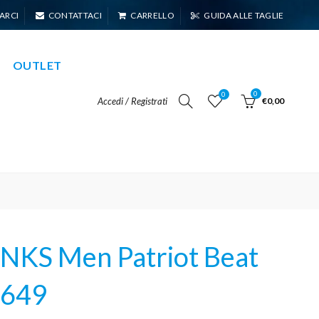
ARCI
CONTATTACI
CARRELLO
GUIDA ALLE TAGLIE
OUTLET
0
0
Accedi / Registrati
€0,00
KS Men Patriot Beat
649