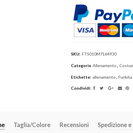
SKU:
FTS010M7164930
Categorie
Allenamento
,
Costum
Etichette:
allenamento
,
Funkita
Condividi
ne
Taglia/Colore
Recensioni
Spedizione 