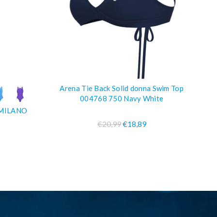
Arena Tie Back Solid donna Swim Top
O
COMPRA SUBITO
004768 750 Navy White
 MILANO
AR
€20,99
€18,89