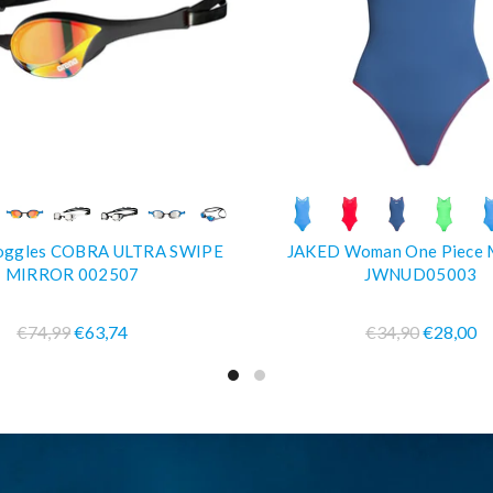
COMPRA SUBITO
COMPRA SUBIT
ggles COBRA ULTRA SWIPE
JAKED Woman One Piece
MIRROR 002507
JWNUD05003
€74,99
€63,74
€34,90
€28,00