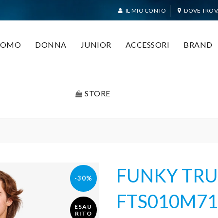
IL MIO CONTO
DOVE TROV
UOMO
DONNA
JUNIOR
ACCESSORI
BRAND
STORE
FUNKY TRUN
-30%
FTS010M71
ESAU
RITO