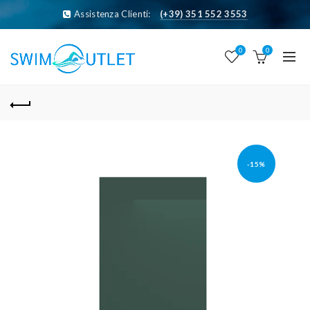
Assistenza Clienti:
(+39) 351 552 3553
0
0
-15%