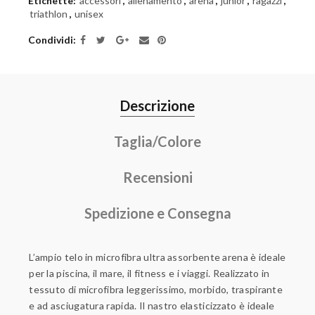
Etichette:
accessori
,
allenamento
,
arena
,
junior
,
ragazzi
,
triathlon
,
unisex
Condividi
Descrizione
Taglia/Colore
Recensioni
Spedizione e Consegna
L’ampio telo in microfibra ultra assorbente arena è ideale
per la piscina, il mare, il fitness e i viaggi. Realizzato in
tessuto di microfibra leggerissimo, morbido, traspirante
e ad asciugatura rapida. Il nastro elasticizzato è ideale