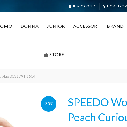
IL MIO CONTO
DOVE TROV
UOMO
DONNA
JUNIOR
ACCESSORI
BRAND
STORE
us blue 0031791 6604
SPEEDO Wom
-20%
Peach Curio