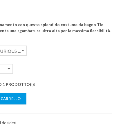
allenamento con questo splendido costume da bagno Tie
enta una sgambatura ultra alta per la massima flessibilità.
DISCO PEACH-CURIOUS BLUE
O 1 PRODOTTO(I)!
 CARRELLO
i desideri