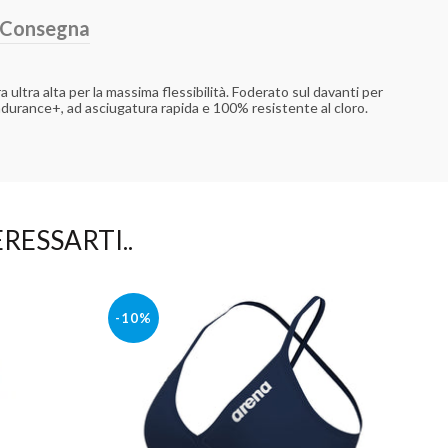
e Consegna
ltra alta per la massima flessibilità. Foderato sul davanti per
ndurance+, ad asciugatura rapida e 100% resistente al cloro.
RESSARTI..
-10%
-