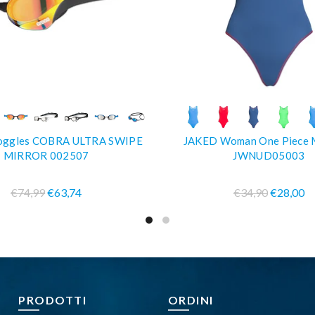
COMPRA SUBITO
COMPRA SUBIT
ggles COBRA ULTRA SWIPE
JAKED Woman One Piece
MIRROR 002507
JWNUD05003
€74,99
€63,74
€34,90
€28,00
PRODOTTI
ORDINI