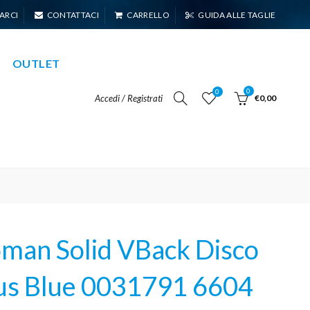
ARCI
CONTATTACI
CARRELLO
GUIDA ALLE TAGLIE
OUTLET
0
0
Accedi / Registrati
€0,00
an Solid VBack Disco
us Blue 0031791 6604