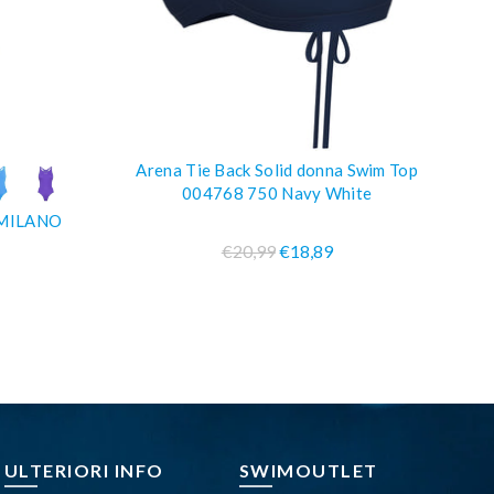
Arena Tie Back Solid donna Swim Top
O
COMPRA SUBITO
004768 750 Navy White
 MILANO
AR
€20,99
€18,89
ULTERIORI INFO
SWIMOUTLET