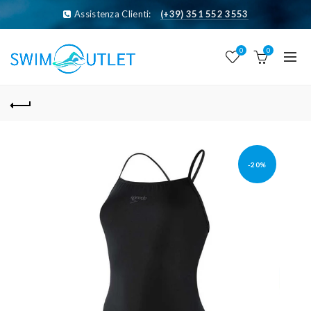
Assistenza Clienti:
(+39) 351 552 3553
0
0
-20%