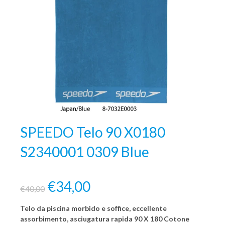
SPEEDO Telo 90 X0180
S2340001 0309 Blue
€34,00
€40,00
Telo da piscina morbido e soffice, eccellente
assorbimento, asciugatura rapida 90 X 180 Cotone