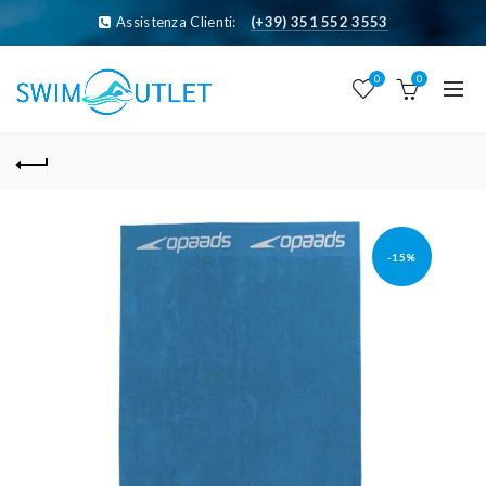
Assistenza Clienti:
(+39) 351 552 3553
0
0
-15%