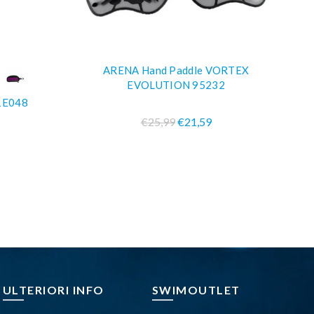
ARENA Hand Paddle VORTEX
O
COMPRA SUBITO
EVOLUTION 95232
1E048
€25,99
€21,59
A
ULTERIORI INFO
SWIMOUTLET