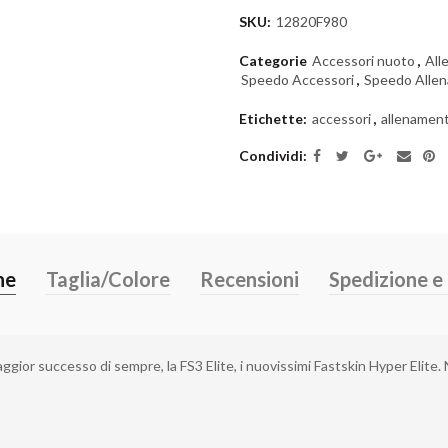
SKU:
12820F980
Categorie
Accessori nuoto
,
All
Speedo Accessori
,
Speedo Alle
Etichette:
accessori
,
allenamen
Condividi
ne
Taglia/Colore
Recensioni
Spedizione 
gior successo di sempre, la FS3 Elite, i nuovissimi Fastskin Hyper Elite. N