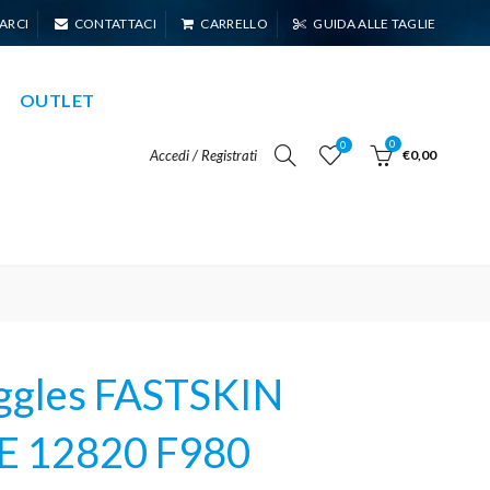
ARCI
CONTATTACI
CARRELLO
GUIDA ALLE TAGLIE
OUTLET
0
0
Accedi / Registrati
€0,00
gles FASTSKIN
E 12820 F980