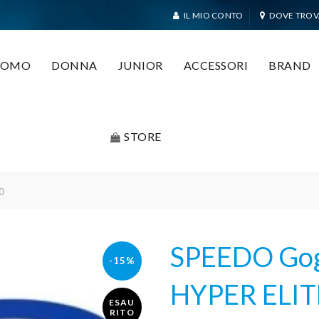
IL MIO CONTO
DOVE TROV
UOMO
DONNA
JUNIOR
ACCESSORI
BRAND
STORE
0
SPEEDO Gog
-15%
HYPER ELIT
ESAU
RITO