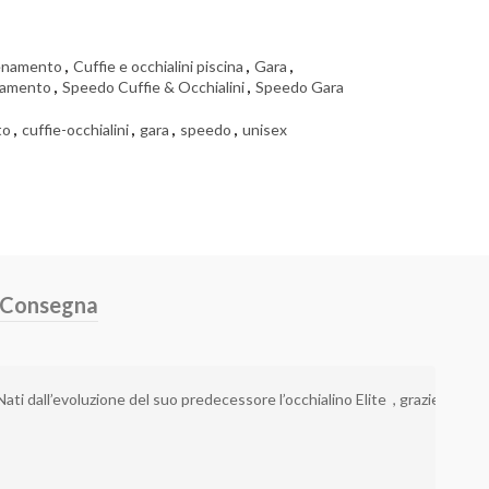
enamento
,
Cuffie e occhialini piscina
,
Gara
,
namento
,
Speedo Cuffie & Occhialini
,
Speedo Gara
to
,
cuffie-occhialini
,
gara
,
speedo
,
unisex
e Consegna
ati dall’evoluzione del suo predecessore l’occhialino Elite 
, grazie a nuov