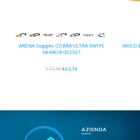
COMPRA SUBITO
ARENA Goggles COBRA ULTRA SWIPE
JAKED S
MIRROR 002507
€74,99
€63,74
AZIENDA