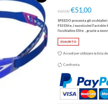
€51,00
€60,00
SPEEDO presenta gli occhialini 
FS3 Elite, i nuovissimi Fastskin
l’occhialino Elite , grazie a nuove
ESAURITO
Accedi per utilizzare la lista de
Confronta