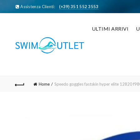
Assistenza Clienti:
(+39) 351 552 3553
ULTIMI ARRIVI
Home
Speedo goggles fastskin hyper elite 12820 f98