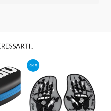
RESSARTI..
-16%
-