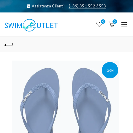
Assistenza Clienti:
(+39) 351 552 3553
0
0
-20%