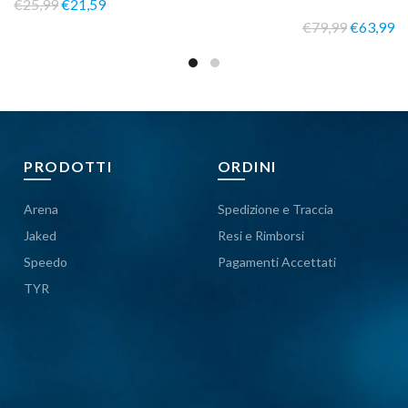
€25,99
€21,59
€79,99
€63,99
PRODOTTI
ORDINI
Arena
Spedizione e Traccia
Jaked
Resi e Rimborsi
Speedo
Pagamenti Accettati
TYR