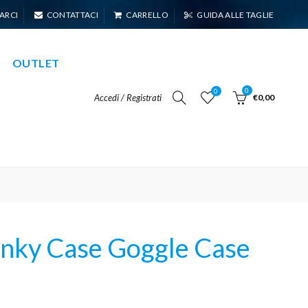
ARCI
CONTATTACI
CARRELLO
GUIDA ALLE TAGLIE
OUTLET
0
0
Accedi / Registrati
€0,00
nky Case Goggle Case