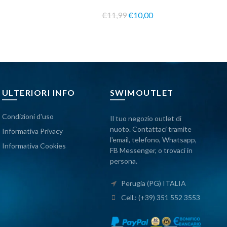
€11,99
€10,00
ULTERIORI INFO
SWIMOUTLET
Condizioni d'uso
Il tuo negozio outlet di
nuoto. Contattaci tramite
Informativa Privacy
l'email, telefono, Whatsapp,
Informativa Cookies
FB Messenger, o trovaci in
persona.
Perugia (PG) ITALIA
Cell.: (+39) 351 552 3553