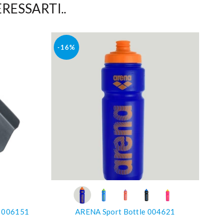
RESSARTI..
-16%
-
O
COMPRA SUBITO
 006151
ARENA Sport Bottle 004621
SP