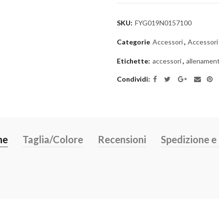
SKU:
FYG019N0157100
Categorie
Accessori
,
Accessori
Etichette:
accessori
,
allenamen
Condividi
ne
Taglia/Colore
Recensioni
Spedizione 