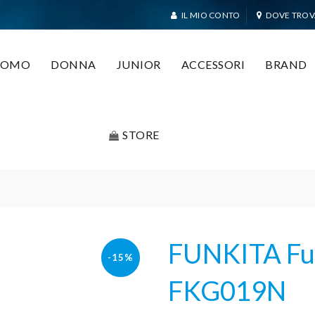
IL MIO CONTO
DOVE TROV
UOMO
DONNA
JUNIOR
ACCESSORI
BRAND
STORE
FUNKITA Fu
-15%
FKG019N