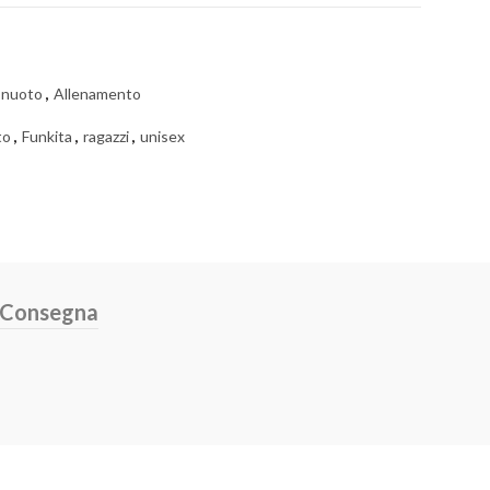
 nuoto
,
Allenamento
to
,
Funkita
,
ragazzi
,
unisex
e Consegna