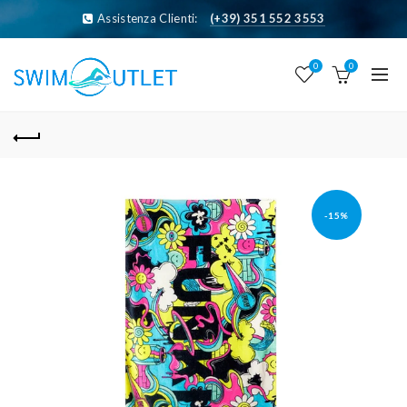
Assistenza Clienti:
(+39) 351 552 3553
0
0
-15%