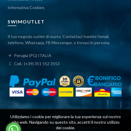
Informativa Cookies
SWIMOUTLET
Il tuo negozio outlet di nuoto. Contattaci tramite l'email,
telefono, Whatsapp, FB Messenger, o trovaci in persona.
Perugia (PG) ITALIA
Cell.: (+39) 351 552 3553
Utilizziamo i cookie per migliorare la tua esperienza sul nostro
2024
SWIMOUTLET
Tutti i diritti riservati. Vietata la
sito web. Navigando su questo sito, accetti il ​​nostro utilizzo
riproduzione anche parziale dei contenuti.
dei cookie.