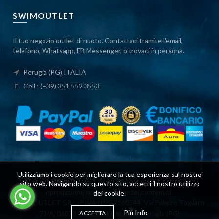
SWIMOUTLET
Il tuo negozio outlet di nuoto. Contattaci tramite l'email,
telefono, Whatsapp, FB Messenger, o trovaci in persona.
Perugia (PG) ITALIA
Cell.: (+39) 351 552 3553
Utilizziamo i cookie per migliorare la tua esperienza sul nostro
2024
SWIMOUTLET
Tutti i diritti riservati. Vietata la
sito web. Navigando su questo sito, accetti il ​​nostro utilizzo
riproduzione anche parziale dei contenuti.
dei cookie.
SWIMOUTLET S.R.L. P.IVA 03652160544, Via Palmiro Togliatti
Più Info
73/A, 06073 Taverne di Corciano, Perugia (PG)
ACCETTA