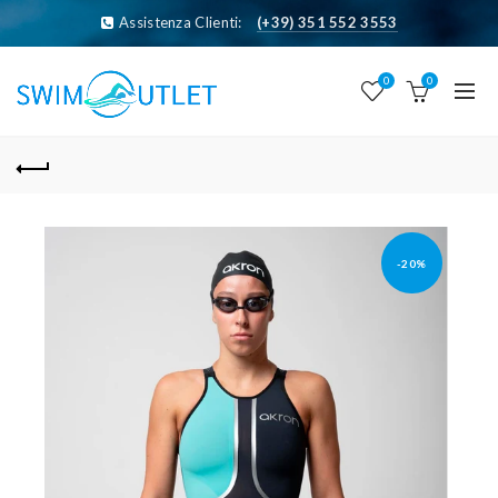
Assistenza Clienti:
(+39) 351 552 3553
0
0
-20%