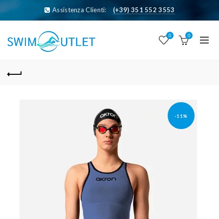
Assistenza Clienti:
(+39) 351 552 3553
0
0
-11%