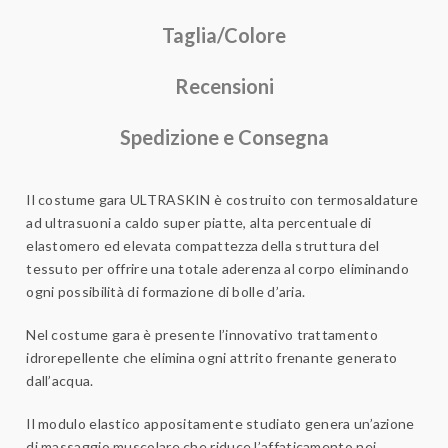
Taglia/Colore
Recensioni
Spedizione e Consegna
Il costume gara
ULTRASKIN
è costruito con
termosaldature
ad ultrasuoni
a caldo super piatte,
alta percentuale di
elastomero
ed elevata compattezza della struttura del
tessuto per offrire
una totale aderenza
al corpo eliminando
ogni possibilità di formazione di bolle d’aria.
Nel costume gara è presente
l’innovativo trattamento
idrorepellente
che elimina ogni attrito frenante generato
dall’acqua.
Il modulo elastico
appositamente studiato genera
un’azione
di massaggio
muscolare che riduce l’affaticamento nei