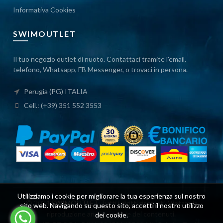
Informativa Cookies
SWIMOUTLET
Il tuo negozio outlet di nuoto. Contattaci tramite l'email,
telefono, Whatsapp, FB Messenger, o trovaci in persona.
Perugia (PG) ITALIA
Cell.: (+39) 351 552 3553
Utilizziamo i cookie per migliorare la tua esperienza sul nostro
2024
SWIMOUTLET
Tutti i diritti riservati. Vietata la
sito web. Navigando su questo sito, accetti il ​​nostro utilizzo
riproduzione anche parziale dei contenuti.
dei cookie.