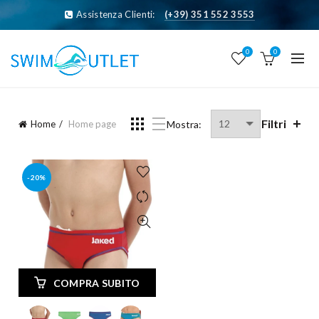
Assistenza Clienti:
(+39) 351 552 3553
0
0
Filtri
Home
Home page
Mostra:
-20%
COMPRA SUBITO