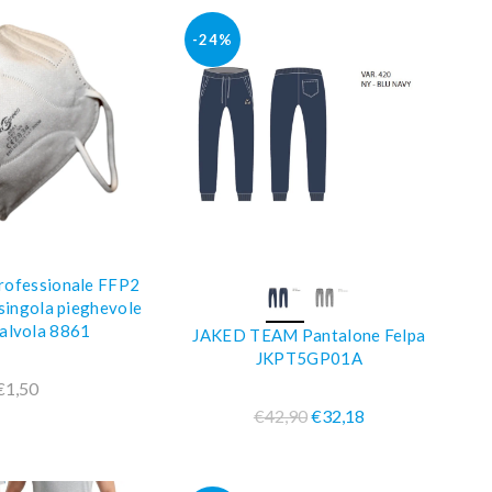
-24%
rofessionale FFP2
GI AL CARRELLO
COMPRA SUBITO
 singola pieghevole
valvola 8861
JAKED TEAM Pantalone Felpa
JKPT5GP01A
€1,50
€42,90
€32,18