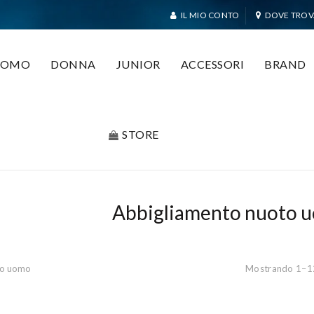
IL MIO CONTO
DOVE TROV
UOMO
DONNA
JUNIOR
ACCESSORI
BRAND
STORE
Abbigliamento nuoto 
to uomo
Mostrando 1–12 