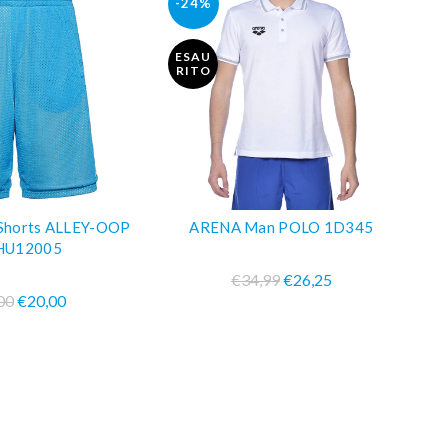
-24%
ESAU
RITO
Shorts ALLEY-OOP
ARENA Man POLO 1D345
LEGGI DI PIÙ
PRA SUBITO
HU12005
€34,99
€26,25
00
€20,00