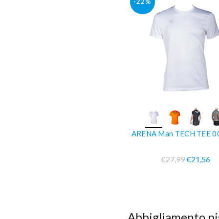
-22%
COMPRA SUBIT
ARENA Man TECH TEE 0
€27,99
€21,56
Abbigliamento pi