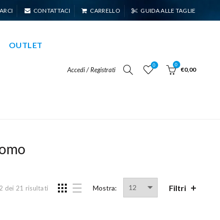
ARCI
CONTATTACI
CARRELLO
GUIDA ALLE TAGLIE
OUTLET
0
0
Accedi / Registrati
€0,00
uomo
Filtri
Mostra:
dei 21 risultati