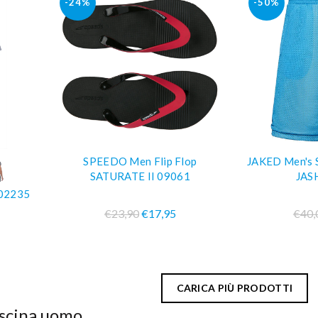
-24%
-50%
SPEEDO Men Flip Flop
JAKED Men's 
O
COMPRA SUBITO
COM
SATURATE II 09061
JAS
02235
€23,90
€17,95
€40,
CARICA PIÙ PRODOTTI
scina uomo