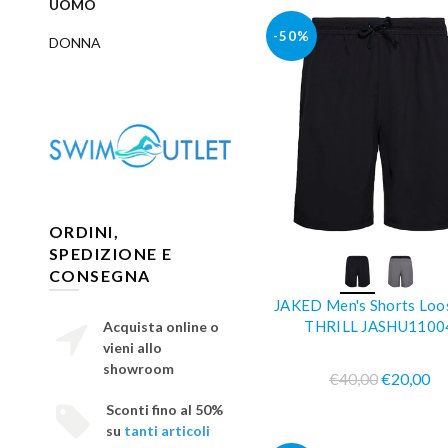
UOMO
-50%
DONNA
ORDINI,
SPEDIZIONE E
COMPRA SUBIT
CONSEGNA
JAKED Men's Shorts Loos
THRILL JASHU1100
Acquista online o
vieni allo
showroom
€40,00
€20,00
Sconti fino al 50%
su
tanti articoli