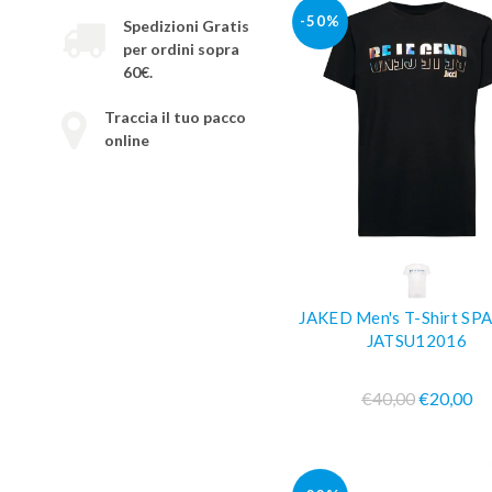
-50%
Spedizioni Gratis
per ordini sopra
60€.
Traccia il tuo pacco
online
COMPRA SUBIT
JAKED Men's T-Shirt SP
JATSU12016
€40,00
€20,00