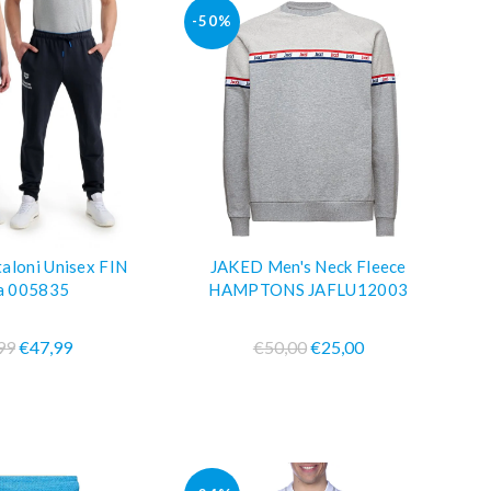
-50%
loni Unisex FIN
JAKED Men's Neck Fleece
AGGIUNGI AL CARRELLO
PRA SUBITO
ia 005835
HAMPTONS JAFLU12003
99
€47,99
€50,00
€25,00