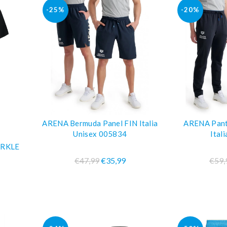
-25%
-20%
ARENA Bermuda Panel FIN Italia
ARENA Panta
O
COMPRA SUBITO
COM
Unisex 005834
Ital
ARKLE
€47,99
€35,99
€59,