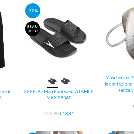
-22%
ESAU
RITO
Mascherina P
AGGIUN
O
COMPRA SUBITO
in confezione
senza 
e Fit
SPEEDO Man Footwear ATAMI II
4
MAX 09060
€23,90
€18,41