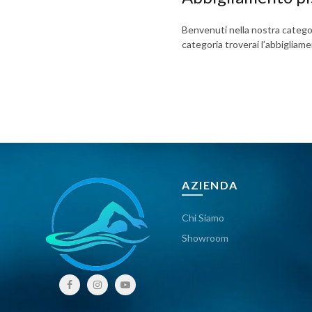
Benvenuti nella nostra categor
categoria troverai l’abbigliam
AZIENDA
Chi Siamo
Showroom